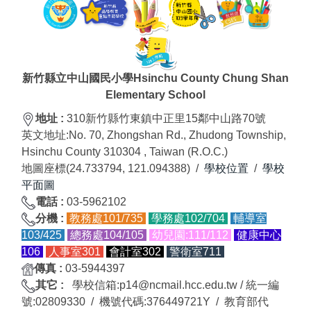
新竹縣立中山國民小學Hsinchu County Chung Shan
Elementary School
地址 :
310新竹縣竹東鎮中正里15鄰中山路70號
英文地址:
No. 70, Zhongshan Rd., Zhudong Township,
Hsinchu County 310304 , Taiwan (R.O.C.)
地圖座標(24.733794, 121.094388) /
學校位置
/
學校
平面圖
電話 :
03-5962102
分
機
:
教務處101/735
學務處102/704
輔導室
103/425
總務處104/105
幼兒園:111/
112
健康中心
106
人事室301
會計室302
警衛室711
傳真
:
03-5944397
其它 :
學校信箱:p14@ncmail.hcc.edu.tw / 統一編
號:02809330 / 機號代碼:376449721Y / 教育部代