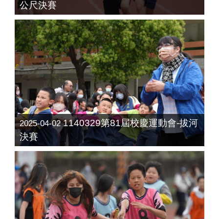
公尺決賽
1140329第81屆校慶運動會-拔河
2025-04-02
決賽