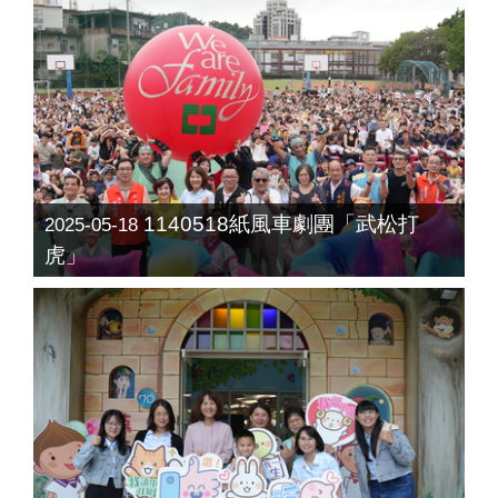
1140518紙風車劇團「武松打
2025-05-18
虎」