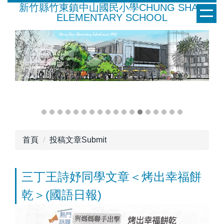
新竹縣竹東鎮中山國民小學CHUNG SHAN
跳
ELEMENTARY SCHOOL
到
主
要
內
容
區
首頁
投稿文章Submit
三丁王詩妤同學文章＜烤出幸福餅
乾＞(國語日報)