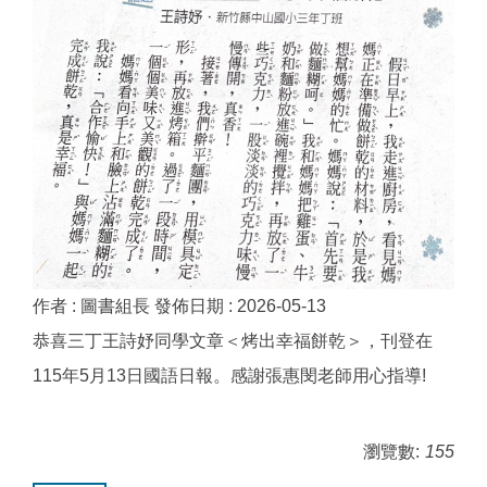
作者 :
圖書組長
發佈日期 :
2026-05-13
恭喜三丁王詩妤同學文章＜烤出幸福餅乾＞，刊登在
115年5月13日國語日報。感謝張惠閔老師用心指導!
瀏覽數:
155