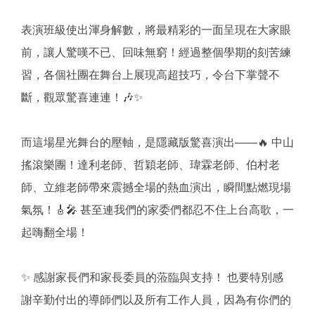
表演班級使出渾身解數，將最精彩的一面呈現在大家眼
前，讓人驚嘆不已、回味無窮！經過整個學期的刻苦練
習，各個社團在舞台上展現高超技巧，令台下掌聲不
斷，觀眾驚喜連連！🎶✨
而這場星光舞台的壓軸，是隱藏版驚喜演出——🔥 中山
搖滾樂團！達利老師、哲穎老師、瑋霖老師、伯村老
師、立維老師帶來震撼全場的熱血演出，瞬間點燃現場
氣氛！🎸🎤 甚至連我們的家委們都忍不住上台高歌，一
起嗨翻全場！
✨ 感謝家長們和家長委員的蒞臨與支持！ 也要特別感
謝辛勤付出的導師們以及所有工作人員，因為有你們的