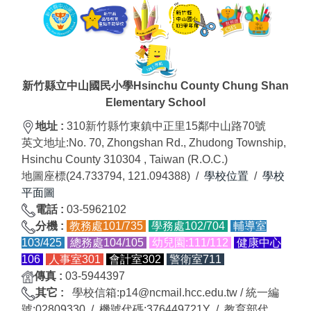
新竹縣立中山國民小學Hsinchu County Chung Shan
Elementary School
地址 :
310新竹縣竹東鎮中正里15鄰中山路70號
英文地址:
No. 70, Zhongshan Rd., Zhudong Township,
Hsinchu County 310304 , Taiwan (R.O.C.)
地圖座標(24.733794, 121.094388) /
學校位置
/
學校
平面圖
電話 :
03-5962102
分
機
:
教務處101/735
學務處102/704
輔導室
103/425
總務處104/105
幼兒園:111/
112
健康中心
106
人事室301
會計室302
警衛室711
傳真
:
03-5944397
其它 :
學校信箱:p14@ncmail.hcc.edu.tw / 統一編
號:02809330 / 機號代碼:376449721Y / 教育部代