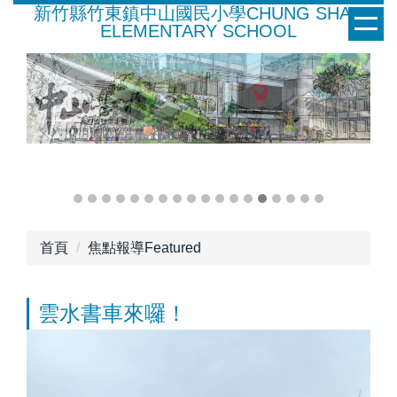
新竹縣竹東鎮中山國民小學CHUNG SHAN
跳
ELEMENTARY SCHOOL
到
主
要
內
容
區
首頁
焦點報導Featured
雲水書車來囉！