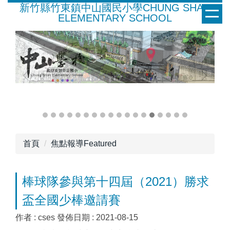
新竹縣竹東鎮中山國民小學CHUNG SHAN
跳
ELEMENTARY SCHOOL
到
主
要
內
容
區
首頁
焦點報導Featured
棒球隊參與第十四屆（2021）勝求
盃全國少棒邀請賽
作者 :
cses
發佈日期 :
2021-08-15