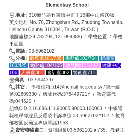
Elementary School
地址 :
310新竹縣竹東鎮中正里15鄰中山路70號
英文地址:
No. 70, Zhongshan Rd., Zhudong Township,
Hsinchu County 310304 , Taiwan (R.O.C.)
地圖座標(24.733794, 121.094388) /
學校位置
/
學校
平面圖
電話 :
03-5962102
分
機
:
教務處101/735
學務處102/704
輔導室
103/425
總務處104/105
幼兒園:111/
112
健康中心
106
人事室301
會計室302
警衛室711
傳真
:
03-5944397
其它 :
學校信箱:p14@ncmail.hcc.edu.tw / 統一編
號:02809330 / 機號代碼:376449721Y / 教育部代
碼:044620 /
組織OID 2.16.886.111.90005.90003.100003 /
中輟通
報檢舉專線及反霸凌申訴專線 03-5962102#102 / 教育
部校園反霸凌專線電話1953
資安聯絡窗口 :
資訊組長03-5962102＃735、教務主