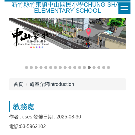
新竹縣竹東鎮中山國民小學CHUNG SHAN
跳
ELEMENTARY SCHOOL
到
主
要
內
容
區
首頁
處室介紹Introduction
教務處
作者 :
cses
發佈日期 :
2025-08-30
電話:03-5962102