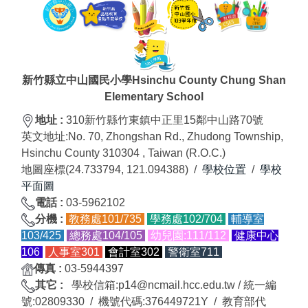
新竹縣立中山國民小學Hsinchu County Chung Shan
Elementary School
地址 :
310新竹縣竹東鎮中正里15鄰中山路70號
英文地址:
No. 70, Zhongshan Rd., Zhudong Township,
Hsinchu County 310304 , Taiwan (R.O.C.)
地圖座標(24.733794, 121.094388) /
學校位置
/
學校
平面圖
電話 :
03-5962102
分
機
:
教務處101/735
學務處102/704
輔導室
103/425
總務處104/105
幼兒園:111/
112
健康中心
106
人事室301
會計室302
警衛室711
傳真
:
03-5944397
其它 :
學校信箱:p14@ncmail.hcc.edu.tw / 統一編
號:02809330 / 機號代碼:376449721Y / 教育部代